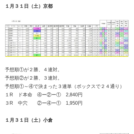
１
月３１日（土）京都
予想順①が２勝、４連対。
予想順②が２勝、３連対。
予想順①～④で決まった３連単（ボックスで２４通り）
１R ド本命 ④ー②ー① 2,840円
３R 中穴 ②ー④ー① 1,950円
１
月３１
日
（土）小倉