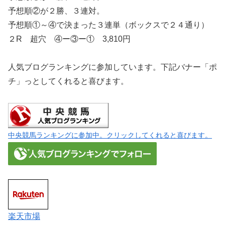
予想順②が２勝、３連対。
予想順①～④で決まった３連単（ボックスで２４通り）
２R 超穴 ④ー③ー① 3,810円
人気ブログランキングに参加しています。下記バナー「ポ
チ」っとしてくれると喜びます。
中央競馬ランキングに参加中。クリックしてくれると喜びます。
楽天市場