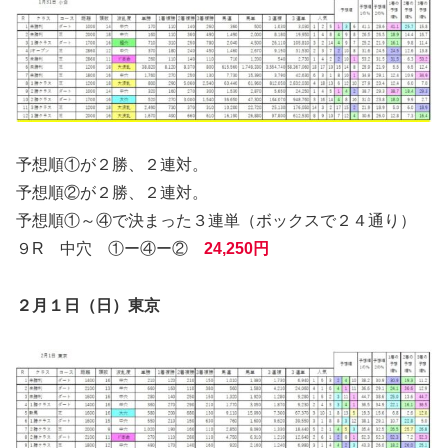
予想順①が２勝、２連対。
予想順②が２勝、２連対。
予想順①～④で決まった３連単（ボックスで２４通り）
９R 中穴 ①ー④ー②
24,250円
２
月１日
（日）東京