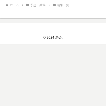
ホーム
予想・結果
結果一覧
© 2024 馬会.