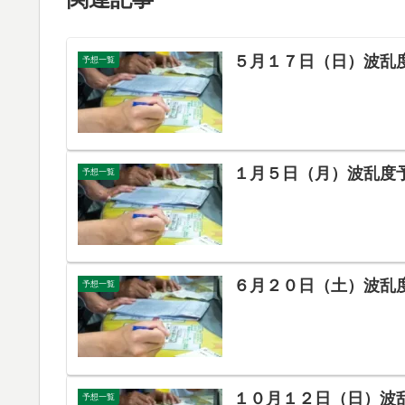
５月１７日（日）波乱
予想一覧
１月５日（月）波乱度
予想一覧
６月２０日（土）波乱
予想一覧
１０月１２日（日）波
予想一覧