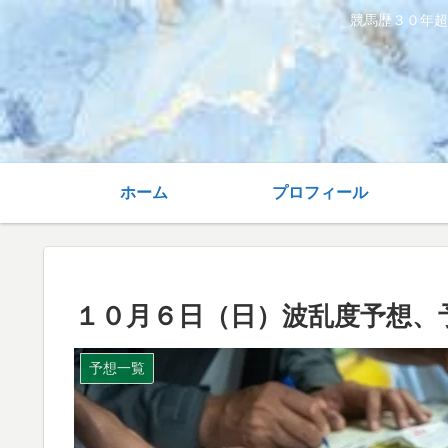
競馬歴３０年超
ホーム
プロフィール
１０月６日（日）波乱度予想、
予想一覧