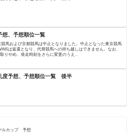
予想、予想順位一覧
東京競馬および京都競馬は中止となりました。中止となった東京競馬
IN5は返還となり、代替競馬への持ち越しはできません。なお、
取りやめ、発走時刻をさらに変更のうえ...
乱度予想、予想順位一覧 後半
ヤルカップ 予想