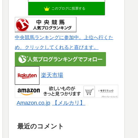
このブログに投票する
中央競馬ランキングに参加中。上位へ行くた
め、クリックしてくれると喜びます。
楽天市場
Amazon.co.jp
【メルカリ】
最近のコメント