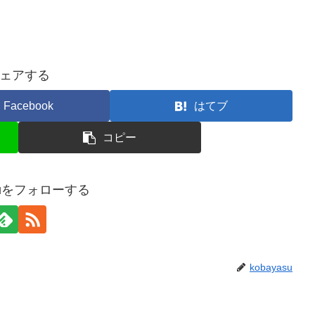
ェアする
Facebook
はてブ
コピー
asuをフォローする
kobayasu