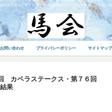
の定年を迎えた元プログラマーが自前のプログラムを作成し、予想に役
お問い合わせ
プライバシーポリシー
サイトマップ
７回 カペラステークス・第７６回
結果