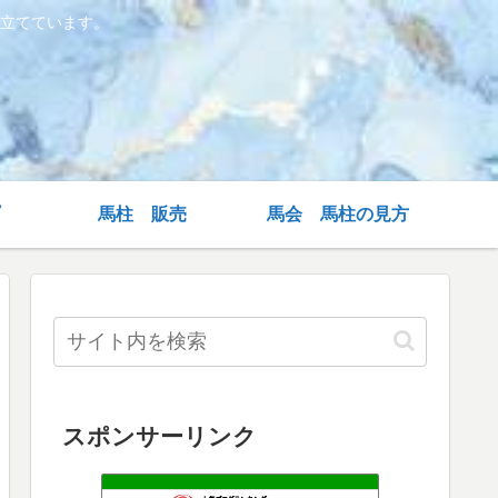
立てています。
馬柱 販売
馬会 馬柱の見方
スポンサーリンク