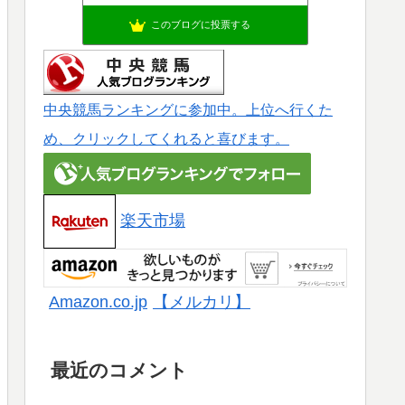
このブログに投票する
中央競馬ランキングに参加中。上位へ行くた
め、クリックしてくれると喜びます。
楽天市場
Amazon.co.jp
【メルカリ】
最近のコメント