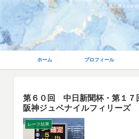
競馬歴３０年超
ホーム
プロフィール
第６０回 中日新聞杯・第１
阪神ジュベナイルフィリーズ 
レース結果