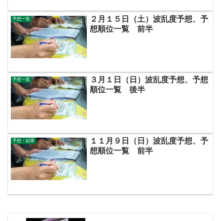
２月１５日（土）波乱度予想、予
予想一覧
想順位一覧 前半
３月１日（日）波乱度予想、予想
予想一覧
順位一覧 後半
１１月９日（日）波乱度予想、予
予想・結果
想順位一覧 前半