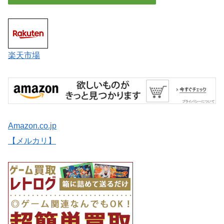
楽天市場
Amazon.co.jp
【メルカリ】