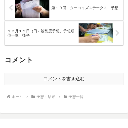
第１０回 ターコイズステークス 予想
１２月１５日（日）波乱度予想、予想順
位一覧 後半
コメント
コメントを書き込む
ホーム
予想・結果
予想一覧