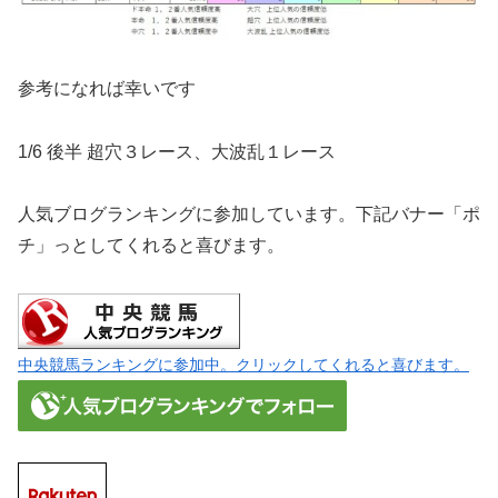
参考になれば幸いです
1/6 後半 超穴３レース、大波乱１レース
人気ブログランキングに参加しています。下記バナー「ポ
チ」っとしてくれると喜びます。
中央競馬ランキングに参加中。クリックしてくれると喜びます。