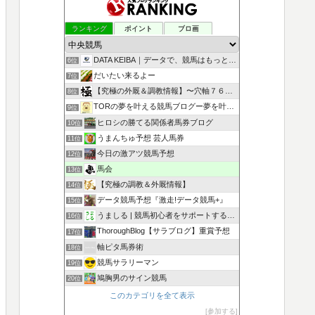
ランキング
ポイント
ブロ画
DATA KEIBA｜データで、競馬はもっと楽しくなる。
6位
だいたい来るよー
7位
【究極の外厩＆調教情報】〜穴軸７６重賞配信４０重賞馬券圏内〜
8位
TORの夢を叶える競馬ブログー夢を叶える4本の矢ー
9位
ヒロシの勝てる関係者馬券ブログ
10位
うまんちゅ予想 芸人馬券
11位
今日の激アツ競馬予想
12位
馬会
13位
【究極の調教＆外厩情報】
14位
データ競馬予想『激走!データ競馬+』
15位
うましる | 競馬初心者をサポートするサイト
16位
ThoroughBlog【サラブログ】重賞予想
17位
軸ピタ馬券術
18位
競馬サラリーマン
19位
鳩胸男のサイン競馬
20位
このカテゴリを全て表示
参加する