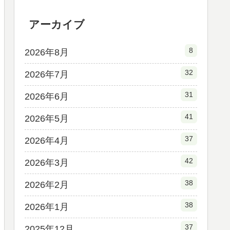
アーカイブ
8
2026年8月
32
2026年7月
31
2026年6月
41
2026年5月
37
2026年4月
42
2026年3月
38
2026年2月
38
2026年1月
37
2025年12月