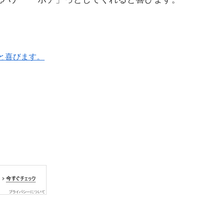
と喜びます。