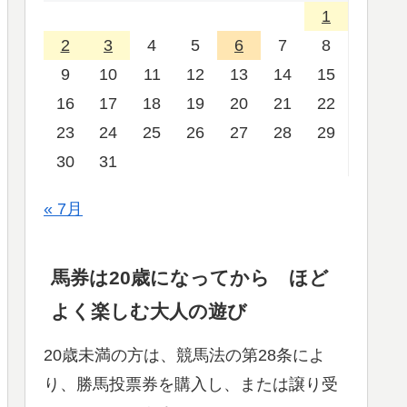
1
2
3
4
5
6
7
8
9
10
11
12
13
14
15
16
17
18
19
20
21
22
23
24
25
26
27
28
29
30
31
« 7月
馬券は20歳になってから ほど
よく楽しむ大人の遊び
20歳未満の方は、競馬法の第28条によ
り、勝馬投票券を購入し、または譲り受