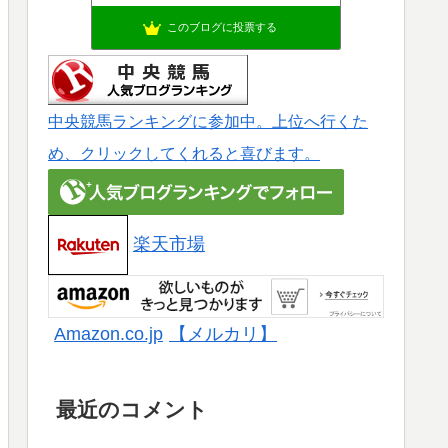
このブログに投票する
中央競馬ランキングに参加中。上位へ行くた
め、クリックしてくれると喜びます。
楽天市場
Amazon.co.jp
【メルカリ】
最近のコメント