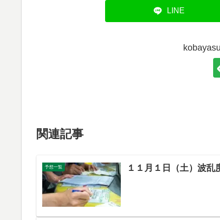
LINE
kobay
関連記事
１１月１日（土）波乱
予想一覧