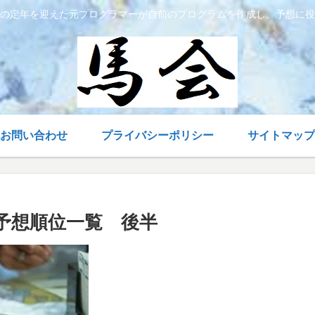
の定年を迎えた元プログラマーが自前のプログラムを作成し、予想に役
お問い合わせ
プライバシーポリシー
サイトマップ
予想順位一覧 後半