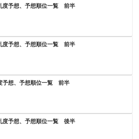
乱度予想、予想順位一覧 前半
乱度予想、予想順位一覧 前半
度予想、予想順位一覧 前半
乱度予想、予想順位一覧 後半