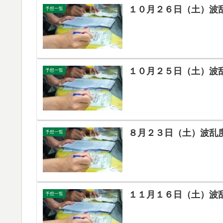
１０月２６日（土）波
予想一覧
１０月２５日（土）波
予想一覧
８月２３日（土）波乱
予想一覧
１１月１６日（土）波
予想一覧