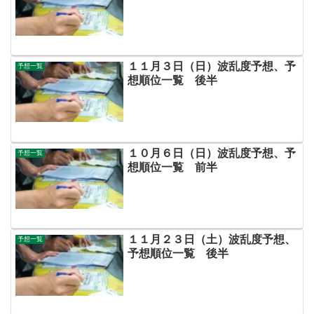
１１月３日（日）波乱度予想、予
予想一覧
想順位一覧 後半
１０月６日（日）波乱度予想、予
予想一覧
想順位一覧 前半
１１月２３日（土）波乱度予想、
予想一覧
予想順位一覧 後半