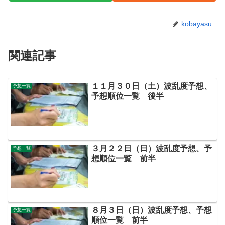
kobayasu
関連記事
１１月３０日（土）波乱度予想、
予想一覧
予想順位一覧 後半
３月２２日（日）波乱度予想、予
予想一覧
想順位一覧 前半
８月３日（日）波乱度予想、予想
予想一覧
順位一覧 前半