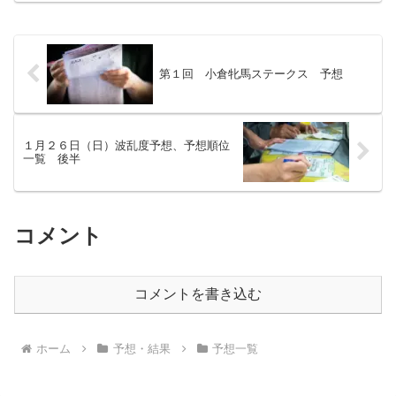
第１回 小倉牝馬ステークス 予想
１月２６日（日）波乱度予想、予想順位
一覧 後半
コメント
コメントを書き込む
ホーム
予想・結果
予想一覧