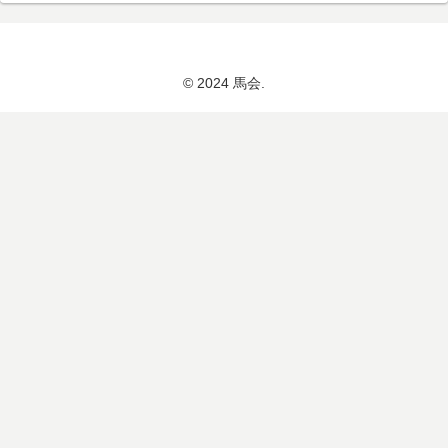
© 2024 馬会.