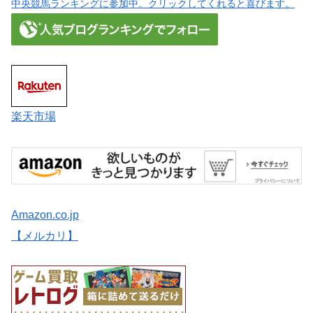
中央競馬ランキングに参加中。クリックしてくれると喜びます。
楽天市場
Amazon.co.jp
【メルカリ】