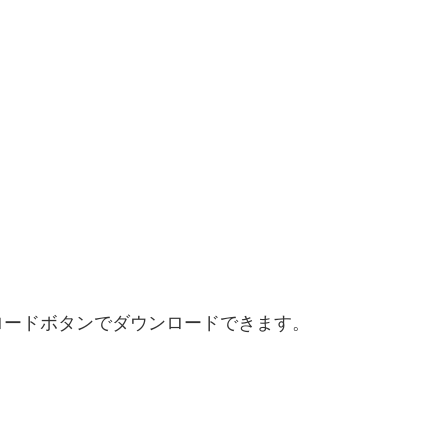
ロードボタンでダウンロードできます。