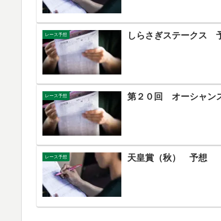
しらさぎステークス 
レース予想
第２０回 オーシャン
レース予想
天皇賞（秋） 予想
レース予想