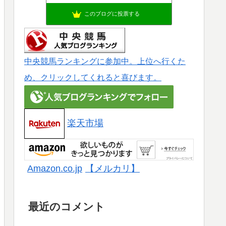
このブログに投票する
中央競馬ランキングに参加中。上位へ行くた
め、クリックしてくれると喜びます。
楽天市場
Amazon.co.jp
【メルカリ】
最近のコメント