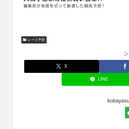
レース予想
シ
X
LINE
kobay