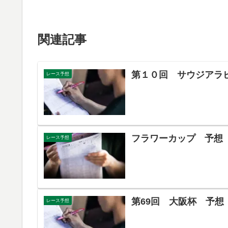
関連記事
第１０回 サウジアラ
レース予想
フラワーカップ 予想
レース予想
第69回 大阪杯 予想
レース予想