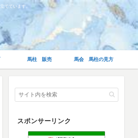
立てています。
馬柱 販売
馬会 馬柱の見方
スポンサーリンク