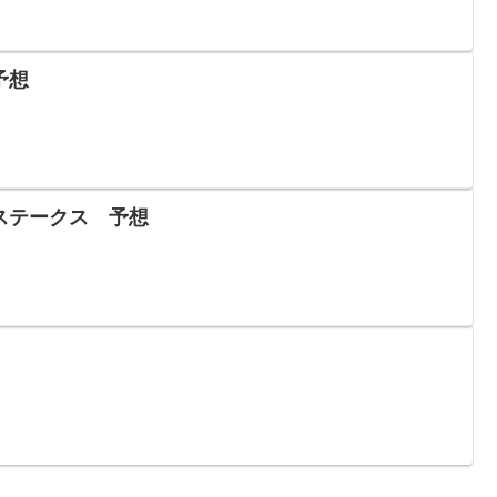
予想
ステークス 予想