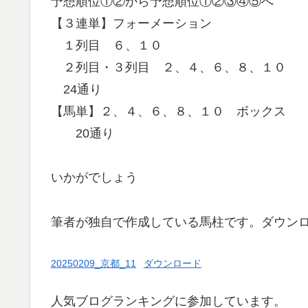
予想順位①②から予想順位①②③④⑤へ
【３連単】フォーメーション
１列目 ６、１０
２列目・３列目 ２、４、６、８、１０
24通り
【馬単】２、４、６、８、１０ ボックス
20通り
いかがでしょう
筆者が独自で作成している馬柱です。ダウン
20250209_京都_11
ダウンロード
人気ブログランキングに参加しています。