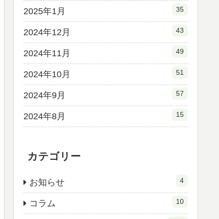
35
2025年1月
43
2024年12月
49
2024年11月
51
2024年10月
57
2024年9月
15
2024年8月
カテゴリー
4
お知らせ
10
コラム