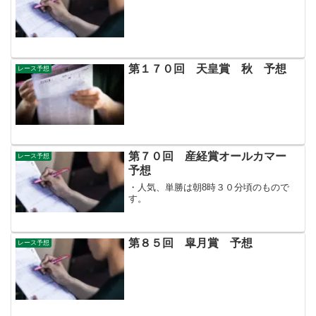
第１７０回 天皇賞 秋 予想
レース予想
第７０回 産経賞オールカマー
レース予想
予想
・人気、単勝は朝8時３０分頃のもので
す。
第８５回 皐月賞 予想
レース予想