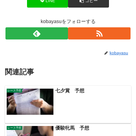
LINE
コピー
kobayasuをフォローする
kobayasu
関連記事
七夕賞 予想
レース予想
優駿牝馬 予想
レース予想