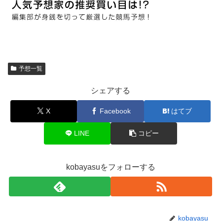
予想一覧
シェアする
X
Facebook
はてブ
LINE
コピー
kobayasuをフォローする
kobayasu