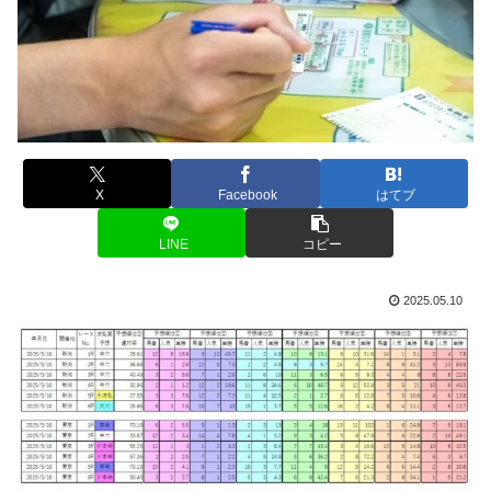
X
Facebook
はてブ
LINE
コピー
2025.05.10