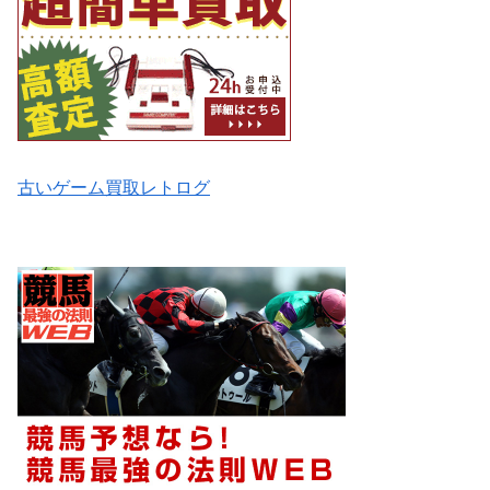
古いゲーム買取レトログ