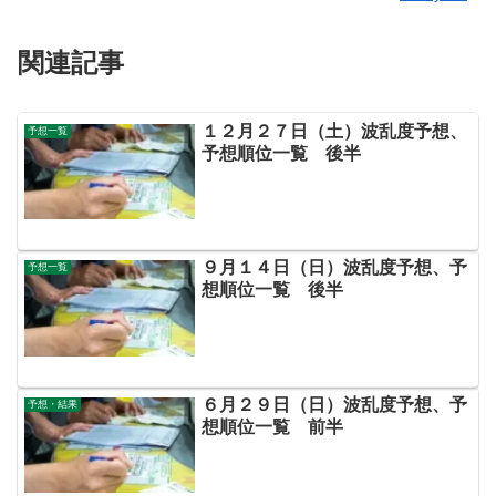
関連記事
１２月２７日（土）波乱度予想、
予想一覧
予想順位一覧 後半
９月１４日（日）波乱度予想、予
予想一覧
想順位一覧 後半
６月２９日（日）波乱度予想、予
予想・結果
想順位一覧 前半