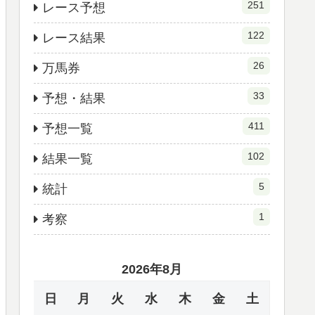
251
レース予想
122
レース結果
26
万馬券
33
予想・結果
411
予想一覧
102
結果一覧
5
統計
1
考察
2026年8月
日
月
火
水
木
金
土