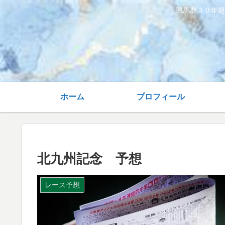
競馬歴３０年超
ホーム
プロフィール
北九州記念 予想
レース予想