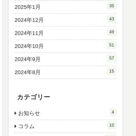
35
2025年1月
43
2024年12月
49
2024年11月
51
2024年10月
57
2024年9月
15
2024年8月
カテゴリー
4
お知らせ
10
コラム