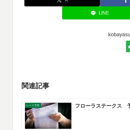
LINE
kobay
関連記事
フローラステークス 
レース予想