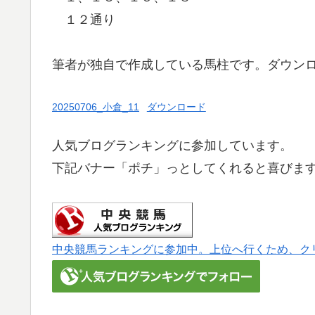
１２通り
筆者が独自で作成している馬柱です。ダウン
20250706_小倉_11
ダウンロード
人気ブログランキングに参加しています。
下記バナー「ポチ」っとしてくれると喜びま
中央競馬ランキングに参加中。上位へ行くため、ク