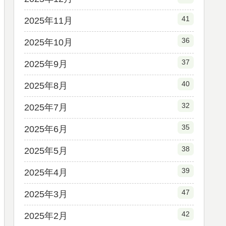
41
2025年11月
36
2025年10月
37
2025年9月
40
2025年8月
32
2025年7月
35
2025年6月
38
2025年5月
39
2025年4月
47
2025年3月
42
2025年2月