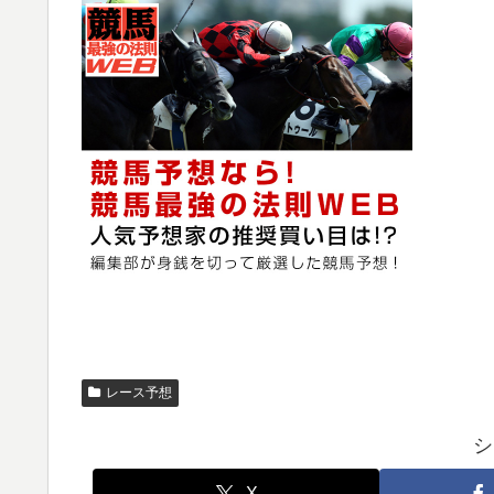
レース予想
シ
X