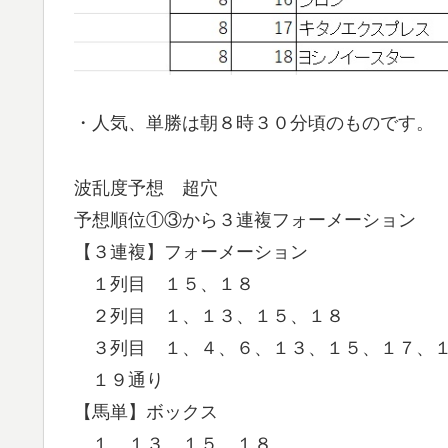
・人気、単勝は朝８時３０分頃のものです。
波乱度予想 超穴
予想順位①③から３連複フォーメーション
【３連複】フォーメーション
１列目 １５、１８
２列目 １、１３、１５、１８
３列目 １、４、６、１３、１５、１７、
１９通り
【馬単】ボックス
１、１３、１５、１８