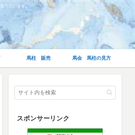
立てています。
馬柱 販売
馬会 馬柱の見方
スポンサーリンク