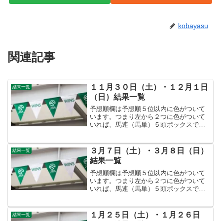
kobayasu
関連記事
１１月３０日（土）・１２月１日
結果一覧
（日）結果一覧
予想順欄は予想順５位以内に色がついて
います。つまり左から２つに色がついて
いれば、馬連（馬単）５頭ボックスで的
中です。左から３つに色がついていれ
ば、３連複（３連単）５頭ボックスで的
中です。競馬開催日当日に更新（予定）
３月７日（土）・３月８日（日）
結果一覧
の波乱度予想、予想順位一覧...
結果一覧
予想順欄は予想順５位以内に色がついて
います。つまり左から２つに色がついて
いれば、馬連（馬単）５頭ボックスで的
中です。左から３つに色がついていれ
ば、３連複（３連単）５頭ボックスで的
中です。競馬開催日当日に更新（予定）
１月２５日（土）・１月２６日
結果一覧
の波乱度予想、予想順位一覧...