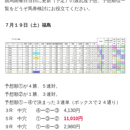
競馬開催日当日に更新（予定）の波乱度予想、予想順位一
覧をどうぞ馬券検討にお役立てください。
７
月
１９日（土）福島
予想順①が４勝、５連対。
予想順②が１勝、３連対。
予想順①～④で決まった３連単（ボックスで２４通り）
３R 中穴 ④ー②ー③ 4,130円
５R 中穴 ①ー③ー②
11,010円
９R 中穴 ①ー④ー③ 2,980円